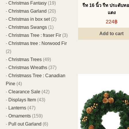
Christmas Fantasy
(19)
รีท 16 นิ้ว รีท ประดับท
Christmas Garland
(20)
แดง
Christmas in box set
(2)
224฿
Christmas Swangs
(1)
Add to cart
Christmas Tree : fraser Fir
(3)
Christmas tree : Norwood Fir
(2)
Christmas Trees
(49)
Christmas Wreaths
(37)
Christmass Tree : Canadian
Pine
(4)
Clearance Sale
(42)
Displays Item
(43)
Lanterns
(47)
Ornaments
(159)
Pull out Garland
(6)