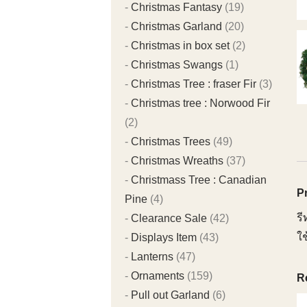
Christmas Fantasy
(19)
Christmas Garland
(20)
Christmas in box set
(2)
Christmas Swangs
(1)
Christmas Tree : fraser Fir
(3)
Christmas tree : Norwood Fir
(2)
Christmas Trees
(49)
Christmas Wreaths
(37)
Christmass Tree : Canadian
P
Pine
(4)
รี
Clearance Sale
(42)
ใ
Displays Item
(43)
Lanterns
(47)
Ornaments
(159)
R
Pull out Garland
(6)