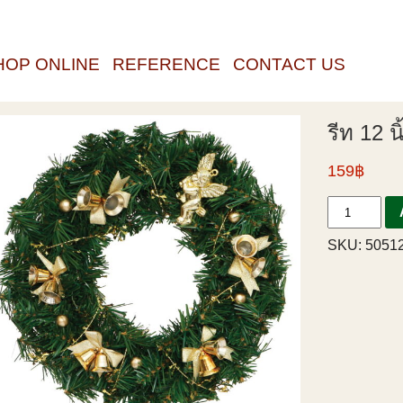
HOP ONLINE
REFERENCE
CONTACT US
รีท 12 นิ
159฿
SKU:
50512