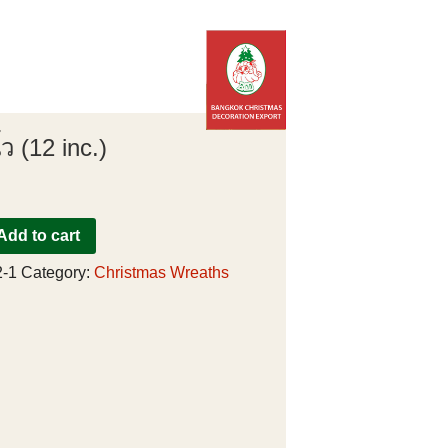
้ว (12 inc.)
Add to cart
-1
Category:
Christmas Wreaths