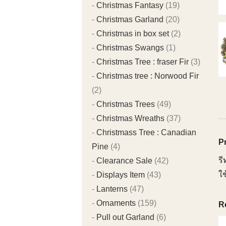
Christmas Fantasy
(19)
Christmas Garland
(20)
Christmas in box set
(2)
Christmas Swangs
(1)
Christmas Tree : fraser Fir
(3)
Christmas tree : Norwood Fir
(2)
Christmas Trees
(49)
Christmas Wreaths
(37)
Christmass Tree : Canadian
P
Pine
(4)
ร
Clearance Sale
(42)
ใ
Displays Item
(43)
Lanterns
(47)
Ornaments
(159)
R
Pull out Garland
(6)